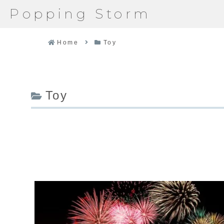
Popping Storm
Home
Toy
Toy