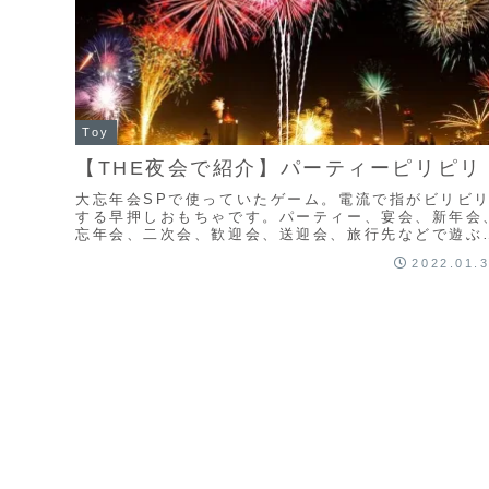
Toy
【THE夜会で紹介】パーティーピリピリ
大忘年会SPで使っていたゲーム。電流で指がビリビ
する早押しおもちゃです。パーティー、宴会、新年会
忘年会、二次会、歓迎会、送迎会、旅行先などで遊ぶ
盛り上がります。【ポイント20倍】パーティーピリ
2022.01.
ピ...