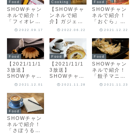
Food
Food
Cooking
SHOWチャン
SHOWチャン
【SHOWチャ
ネルで紹介！
ネルで紹介！
ンネルで紹
「フィオレン
「おぐら」の
介】ガジェコ
ツァ」の「本
「チキン南
ン にんにく皮
2022.09.17
2022.06.22
2021.12.22
当のカルボナ
蛮」
むき器
ーラ」
Food
Food
Food
【2021/11/1
【2021/11/1
SHOWチャン
3放送】
3放送】
ネルで紹介！
SHOWチャン
SHOWチャン
「餃子マニ
ネルで紹介さ
ネルで紹介さ
ア」の「マニ
2021.12.01
2021.11.28
2021.11.23
れたプリンま
れたモンブラ
ア餃子」
とめ
ンまとめ
Food
SHOWチャン
ネルで紹介！
「さぼうる