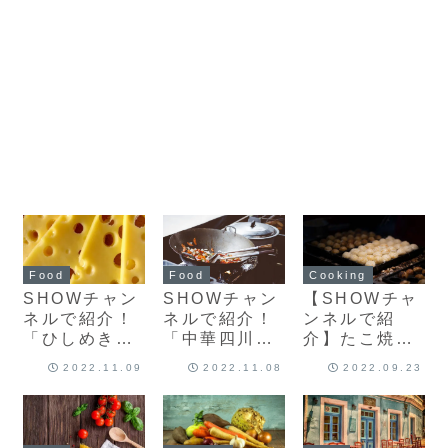
Cooking
Food
Food
【SHOWチャ
SHOWチャン
SHOWチャン
ンネルで紹
ネルで紹介！
ネルで紹介！
介】たこ焼き
「ひしめき
「中華四川料
工場トントン
亭」の「超粗
理 天山」の
2022.11.09
2022.11.08
2022.09.23
びき炭火熟成
「大根湯麺」
牛ハンバーグ
とろとろチー
ズソース」