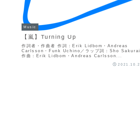
Music
【嵐】Turning Up
作詞者・作曲者 作詞：Erik Lidbom・Andreas
Carlsson・Funk Uchino／ラップ詞：Sho Sakura
作曲：Erik Lidbom・Andreas Carlsson...
2021.10.