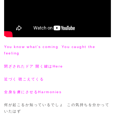
You know what’s coming You caught the
feeling
閉ざされたドア 開く鍵はHere
近づく 聴こえてくる
全身を虜にさせるHarmonies
何が起こるか知っているでしょ この気持ちを分かって
いたはず