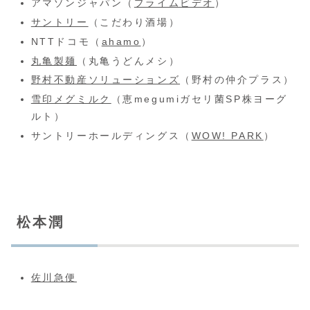
アマゾンジャパン（
プライムビデオ
）
サントリー
（こだわり酒場）
NTTドコモ（
ahamo
）
丸亀製麺
（丸亀うどんメシ）
野村不動産ソリューションズ
（野村の仲介プラス）
雪印メグミルク
（恵megumiガセリ菌SP株ヨーグ
ルト）
サントリーホールディングス（
WOW! PARK
）
松本潤
佐川急便