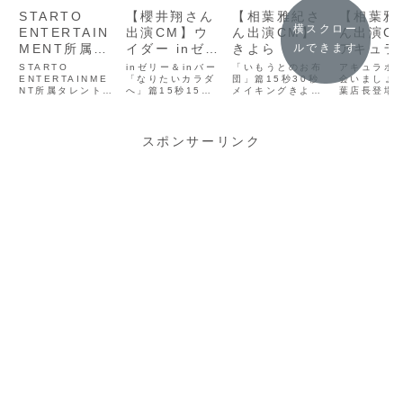
STARTO
【櫻井翔さん
【相葉雅紀さ
【相葉雅
横スクロー
ENTERTAIN
出演CM】ウ
ん出演CM】
ん出演C
MENT所属タ
イダー inゼリ
きよら
アキュラ
ルできます
レント 出演
ー／inバー／
ム
STARTO
inゼリー＆inバー
「いもうとのお布
アキュラホ
CM一覧
ENTERTAINME
inショコラプ
「なりたいカラダ
団」篇15秒30秒
会いましょう
NT所属タレントの
へ」篇15秒15秒
メイキングきよら
葉店長登場」
ロテイン
出演CM一覧です。
PJ告知ありバンパ
| 株式会社アキタ
秒30秒CM
20th Century
ーinゼリー「朝の
フーズ
ングアキュ
スヴェンソン
戦力！」篇「走ろ
ムカンナ削
5%OFF券有 メー
う！」篇6秒15秒
のストロー
スポンサーリンク
ル便OK ガーゼキ
15秒 字幕付きラ
ット送料無
ャップ(2枚) | 医
ンニング・チャレ
で購入アキ
療用 脱毛 脱毛症
ンジキャンペーン
ームで会い
医療用ウィッグ 医
告知「なりたいカ
う「壁ドン」
療用帽子 毛付き帽
ラダへ」篇15秒バ
秒30秒アキ
子 帽子用ウィ...
ンパー「リモート
ームカンナ
ワーク」篇「e...
木のストロー
り...