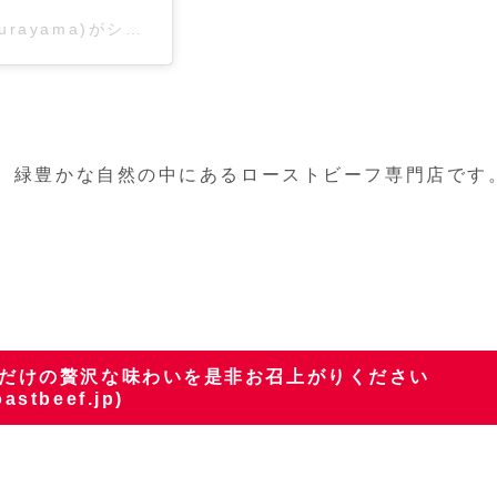
ローストビーフの店鎌倉山(@roastbeef.kamakurayama)がシェアした投稿
は、緑豊かな自然の中にあるローストビーフ専門店です
。
山だけの贅沢な味わいを是非お召上がりください
oastbeef.jp)