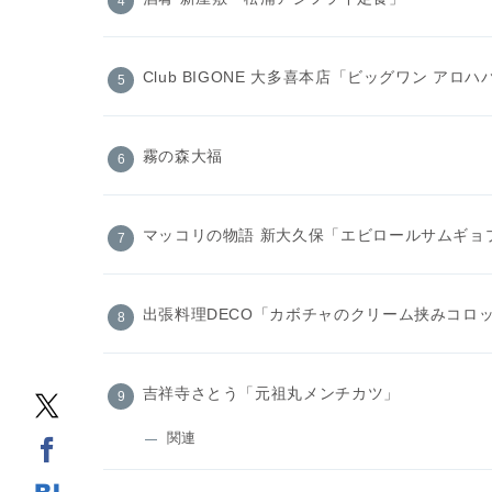
Club BIGONE 大多喜本店「ビッグワン アロ
霧の森大福
マッコリの物語 新大久保「エビロールサムギョ
出張料理DECO「カボチャのクリーム挟みコロッ
吉祥寺さとう「元祖丸メンチカツ」
関連