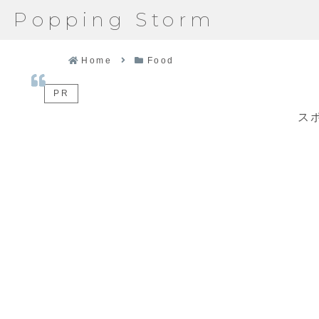
Popping Storm
Home
Food
PR
ス