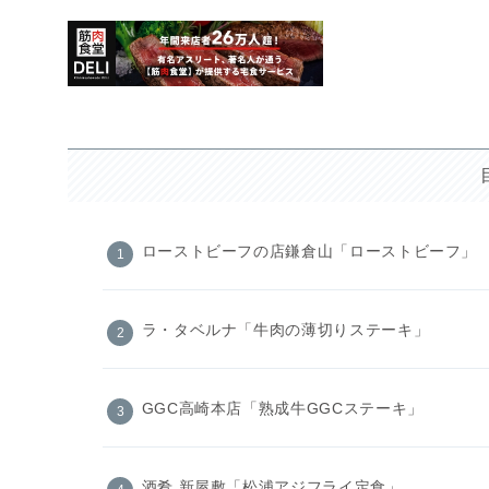
ローストビーフの店鎌倉山「ローストビーフ」
ラ・タベルナ「牛肉の薄切りステーキ」
GGC高崎本店「熟成牛GGCステーキ」
酒肴 新屋敷「松浦アジフライ定食」