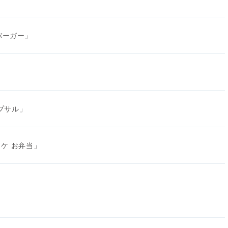
ハバーガー」
プサル」
ケ お弁当」